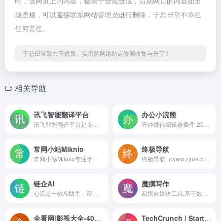
时，该网页上的内容，都属于合规合法，后期网页的内容如出
现违规，可以直接联系网站管理员进行删除，于总日常不承担
任何责任。
于总日常致力于优质、实用的网络站点资源收集与分享！
相关导航
讯飞智能翻译平台
办公小浣熊
讯飞智能翻译平台是专业的在线文档翻译平台,提供PDF/Word/Excel/PPT文件翻译、图片识别翻译、在线翻译等服务,支持22种文档格式以及60多种语种和中文互译,译文结果高度还原原文样式排版。涵盖期刊论文、法律、金融、计算机、能源、体育、医疗等多个领域翻译，翻译更精准。
壹伴微信编辑器插件-200万公众号新媒体运营者青睐的在线微信编辑工具、拥有万千公众号模板,公众号素材样式、具备公众号排版,多公众号管理,数据分析,定时群发等功能
常网小站Miknio
终极导航
常网小站Miknio专注于收集互联网优质资源，分享国内外有趣好玩的PHP源码，移动源码，建站素材，WordPress主题插件，苹果CMS主题源码，系统工具,WHMCS模板
终极导航（www.zjnav.com）是一个互联网垂直分类的优质网站网址导航。网址类型包括：综合网址，办公网址，运营网址，设计网址，新闻网址，程序员网址，站长网址，生活网站，云盘网址，音乐网站，邮箱网址等。目的是满足用户日常的网址导航需求,帮助用户发现更多有趣的网站！
链企AI
魔撰写作
心流是一款AI助手，帮助你高效获取知识，无论是日常娱乐生活百科还是专业学术论文知识，都可以轻松解答，让你快速进入心流状态，让知识随心流动！
易撰自媒体工具,基于数据挖掘技术把各大自媒体平台内容进行整合分析,为自媒体作者提供在运营过程中需要用到的实时热点追踪,爆文素材,视频素材微信文章编辑器排版,标题生成及原创度检测等服务.
全看网|影视大全-4080新视觉影院-好看的电影-速看影视
TechCrunch | Startup and Technology News