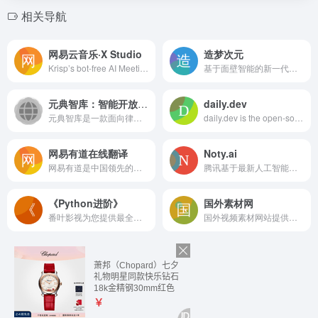
相关导航
网易云音乐·X Studio
造梦次元
Krisp’s bot-free AI Meeting Assistant combines top-rated noise cancellation, transcription, meeting notes, summaries, and accent conversion—all in one app.
基于面壁智能的新一代大语言模型，能与你互动对话，帮你了解世界知识、激发创作灵感、理解图片内容、处理数理逻辑、编写程序代码，帮助你更好地获取信息、做出规划、解决问题
元典智库：智能开放的法律搜索引擎
daily.dev
元典智库是一款面向律师、企业法务、法学师生、法官和检察官等专...
daily.dev is the open-source professional network developers deserve. Get free access to unlimited amounts of quality knowledge from all over the web every day.
网易有道在线翻译
Noty.ai
网易有道是中国领先的智能学习公司，致力于提供100%以用户为导向的学习产品和服务。有道成立于2006年，打造了一系列深受用户喜欢的口碑型大众学习工具产品，例如：网易有道词典、有道精品课、有道翻译官、有道云笔记等。2014年，网易有道宣布正式进军互联网教育行业。2018年4月，网易有道完成首次战略融资，投后估值11.2亿美金，跻身独角兽阵营。2019年10月，网易有道成功登陆纽交所，股票代码为“DAO”，成为网易集团首个独立上市的公司。
腾讯基于最新人工智能大模型的全能会议助手，能够与您进行对话互动，协助完成会议实时总结、会议待办生成等核心任务，提高您的会议效率，释放更多精力专注于决策。
《Python进阶》
国外素材网
番叶影视为您提供最全最新的电影大片，最好看的动漫，综艺，电视剧短剧等免费手机在线视频观看，无需下载即可免费观看，欢迎影迷们到番叶影视来看最新高清免费电影电视剧。
国外视频素材网站提供来自全球的无水印视频素材下载,免费视频免版权用得安心,每一段4K高清视频素材库都是精心挑选的,符合海外流行趋势的高品质影视素材,欢迎收藏国外素材网