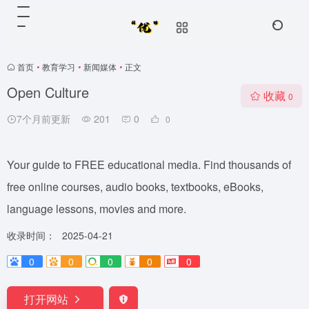
首页
•
教育学习
•
新闻媒体
•
正文
Open Culture
收藏
0
7个月前更新
201
0
0
Your guide to FREE educational media. Find thousands of
free online courses, audio books, textbooks, eBooks,
language lessons, movies and more.
收录时间：
2025-04-21
0
0
0
0
0
打开网站