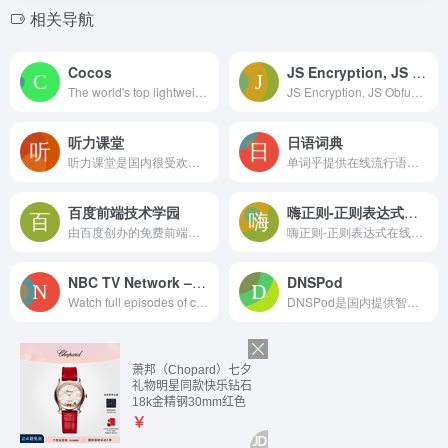
相关导航
Cocos
JS Encryption, JS Online Encryption, JS Online Obfuscation, Irreversible JS Encryption, JS Obfuscation – Safekodo Code Encryption
The world's top lightweight, efficient, cross-platform digital content development platform can meet different development needs for 3D, 2D, AR&VR and other unique content creation, and can provide complete solutions in frontier fields such as smart cockpit, digital twin, virtual character, and smart education industry solutions.
JS Encryption, JS Obfuscation, JS Obfuscation Encryption, Encrypt JS Code, JS Encryption Compression, JavaScript Online Encryption, JS Source Code Protection, Protect JS Source Code Early, Much Safer!
听力课堂
日语词典
听力课堂是国内很受欢迎的开放式英语学习网站,提供海量英语听力mp3下载(在线学习和免费下载),以及各种免费学英语资料,让您迅速提升英语水平,攻克英语学习难关!
单词乎提供在线流行语，词典应用下载，汉语词典，英汉词典，日语、韩语、法语、德语等词典以及古诗词,诗词名句查询。
百度前端技术学园
嗨正则-正则表达式在线测试与调试工具-支持JS,PHP,Python,Golang,PCRE-支持Mac/Win/Android三端安装使用
由百度创办的免费前端技术学习实践、交流、分享平台
嗨正则-正则表达式在线测试与调试工具-支持JS,PHP,Python,Golang,PCRE-支持Mac/Win/Android三端安装使用
NBC TV Network – Shows, Episodes, Schedule
DNSPod
Watch full episodes of current and classic NBC shows online. Plus find clips, previews, photos and exclusive online features on NBC.com.
DNSPod是国内提供智能DNS产品的网站，致力于为各类网站提供高质量的电信、网通、教育网双线或者三线智能DNS免费解析。目前DNSPod已经是国内最大的免费DNS解析产品提供商