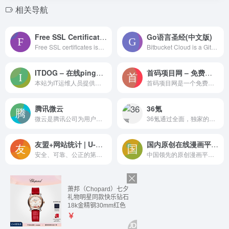
相关导航
Free SSL Certificates and SSL Tools
Go语言圣经(中文版)
Free SSL certificates issued instantly online, supporting ACME clients, SSL monitoring, quick validation and automated SSL renewal via ZeroSSL Bot or REST API.
Bitbucket Cloud is a Git-based code and CI/CD tool optimized for teams using Jira.
ITDOG – 在线ping_在线tcping_网站测速_HTTP测速_API测速_路由追踪_在线MTR_DNS查询_ITDOG-云邦畅想
首码项目网 – 免费的首码发布最新项目推广_炫星网上创业赚钱小项目发布平台
本站为IT运维人员提供实用的工具，多地ping测试、多地tcping测试、网站测速、HTTP测速、API测速、路由追踪、在线MTR 、DNS查询等。
首码项目网是一个免费新项目发布平台、免费分享最新的网络创业商机，网上创业赚钱小项目，一手的薅羊毛线报资讯，第一时间掌握最新的福利活动。
腾讯微云
36氪
微云是腾讯公司为用户精心打造的一项智能云服务, 您可以通过微云方便地在手机和电脑之间同步文件、推送照片和传输数据。
36氪通过全面，独家的视角为用户深度剖析最前沿的资讯，致力于让一部分人先看到未来，内容涵盖快讯，科技，金融，投资，房产，汽车，互联网，股市，教育，生活，职场等，秉承着新商业媒体人的使命砥砺前行
友盟+网站统计 | U-Web | 即安即用，实时统计网站流量数据
国内原创在线漫画平台_好看的漫画大全 – 漫客栈
安全、可靠、公正的第三方网站流量统计分析工具U-Web（原CNZZ站长统计），提供 实时统计流量趋势、来源分析、转化跟踪、页面热力图、访问流量等多种统计分析服务。
中国领先的原创漫画平台，七年来积累了大量的签约作者和好看的漫画作品，斗破苍穹漫画、斗罗大陆漫画，更有APP和漫画下载等精彩内容等你发现，看漫画，就来漫客栈！