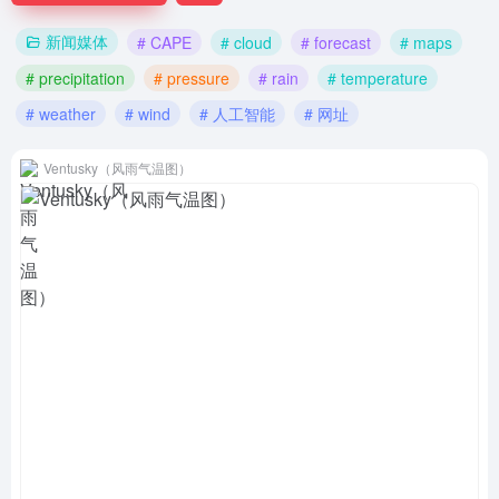
新闻媒体
# CAPE
# cloud
# forecast
# maps
# precipitation
# pressure
# rain
# temperature
# weather
# wind
# 人工智能
# 网址
Ventusky（风雨气温图）