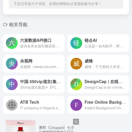
于总日常致力于优质、实用的网络站点资源收集与分享！
相关导航
六派数据API接口
链企AI
提供各类全国车辆违章查询API、天气API、衣食住行、金融、LBS数据以及其他各种有效合法资讯类信息数据。API调用灵活方便，高度安全，超高性能，海量接口资源。六派数据，您身边的数据方案解决专家!
心流是一款AI助手，帮助你高效获取知识，无论是日常娱乐生活百科还是专业学术论文知识，都可以轻松解答，让你快速进入心流状态，让知识随心流动！
央视网
威锋
央视网（www.cctv.com）由中央广播电视总台主办，是以视频为特色的中央重点新闻网站，是央视的融合传播平台，是拥有全牌照业务资质的大型互联网文化企业。秉承“融合创新、一体发展”的理念，以新闻为龙头，以视频为重点，以用户为中心，建成“一网一端多平台多渠道”融媒体传播体系。
威锋，千万果粉大本营，是中文苹果用户首选的苹果媒体及苹果社区。来威锋，看苹果资讯、讨论当下科技热点、分享玩机心得、优惠购买苹果产品、参与科技酷品试玩活动，获得更多苹果服务。威锋提供7*24小时的苹果资讯，科技原创观点、Apple软硬件、智能硬件评测等，涵盖Apple的iPhone、Mac、iPad、Apple Watch等全系列产品及周边。威锋社区犹如宝藏，沉淀了几亿个关于苹果系统（macOS、iOS）、插件软件壁纸游戏资源、玩机技巧、开箱晒货、摄影、配件硬件等与苹果科技相关的分享讨论。
中国·350vip浦京(集团·CHN认证)有限公司官网-Official website
DesignCap | 在线免费网页海报设计工具
350vip浦京集团✳️【FC6868】✳️9227新葡的京集团提供全球体育项目，涵盖足球、篮球等多种赛事服务。数据精准，安全稳定，支持多终端访问，打造可信赖的互动体验平台。
DesignCap is an online graphic design software that makes it easy to create custom designs with thousands of templates. Try it now to design your infographics, flyers, social media graphics, and more!
ATB Tech
Free Online Background Check
IT company in Nigeria offering...
Instant Background Check - How to run a free Background Check: Use Background Checks.org's free database of online public records to find federal and state criminal, arrest, driving, marriage, divorce records, contact information, online social media profiles, and more!