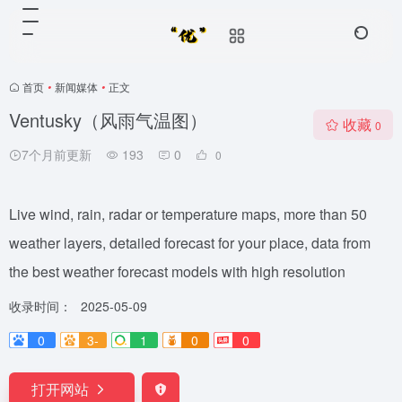
首页
•
新闻媒体
•
正文
Ventusky（风雨气温图）
收藏
0
7个月前更新
193
0
0
Live wind, rain, radar or temperature maps, more than 50
weather layers, detailed forecast for your place, data from
the best weather forecast models with high resolution
收录时间：
2025-05-09
0
3-
1
0
0
打开网站