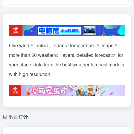
Live
wind
,
rain
, radar or
temperature
maps
,
more than 50
weather
layers, detailed
forecast
for
your place, data from the best weather forecast models
with high resolution
数据统计