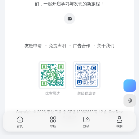
们，一起开启学习与发现的新旅程！
友链申请
免责声明
广告合作
关于我们
优惠雷达
超级优惠券
Copyright © 2026
于总日常
京ICP备18062653号-12
由
OneNav
强力驱动
首页
导航
投稿
我的