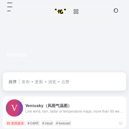
forecast
共 1 篇网址
排序
发布
更新
浏览
点赞
Ventusky（风雨气温图）
Live wind, rain, radar or temperature maps, more than 50 weather layers, detailed forecast for your place, data from the best weather forecast models with high resolution
新闻媒体
# CAPE
# cloud
# forecast