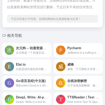
上的内容，都属于合规合法，后期网页的内容如出现违规，可
以直接联系网站管理员进行删除，于总日常不承担任何责任。
于总日常致力于优质、实用的网络站点资源收集与分享！
相关导航
次元狗 – 动漫资源分享下载
Pycharm
次元狗是一个动漫交流分享社区，在这里能找到动漫、漫画、游戏、轻小说和图包等关于二次元的一切。欢迎加入我们！
JetBrains is a cutting-edge software vendor specializing in the creation of intelligent development tools, including IntelliJ IDEA – the leading Java IDE, and the Kotlin programming language.
Elai.io
威锋
闪剪是国内领先的AI数字人口播视频在线创作平台，同时拥有移动端APP版本，平台有丰富的数字人视频模板，你只需输入关键词，AI自动创作文案一键生成数字人视频，还可在线定制专属数字人形象及声音；内含200+国际化数字人模特、24+国家AI配音、AI文案创作、智能成片、照片数字人、直播快剪、视频订阅号等功能，让企业团队轻松实现矩阵营销引流，降本增效。
威锋，千万果粉大本营，是中文苹果用户首选的苹果媒体及苹果社区。来威锋，看苹果资讯、讨论当下科技热点、分享玩机心得、优惠购买苹果产品、参与科技酷品试玩活动，获得更多苹果服务。威锋提供7*24小时的苹果资讯，科技原创观点、Apple软硬件、智能硬件评测等，涵盖Apple的iPhone、Mac、iPad、Apple Watch等全系列产品及周边。威锋社区犹如宝藏，沉淀了几亿个关于苹果系统（macOS、iOS）、插件软件壁纸游戏资源、玩机技巧、开箱晒货、摄影、配件硬件等与苹果科技相关的分享讨论。
Go语言圣经(中文版)
在线加密解密
Bitbucket Cloud is a Git-based code and CI/CD tool optimized for teams using Jira.
文字在线加密解密、散列/哈希、BASE64、SHA1、SHA224、SHA256、SHA384、SHA512、MD5、HmacSHA1、HmacSHA224、HmacSHA256、HmacSHA384、HmacSHA512、HmacMD5、urlencode、urldecode
DeepL Write: AI-powered writing companion
TTSReader | Text To Speech Reader Online. Accurate & Free
DeepL Write is a tool that helps you perfect your writing. Write clearly, precisely, with ease, and without errors. Try for free now!
Free online Text To Speech Reader. Accurate with natural voices, multilingual. Listen online, download speech & publish. Unlimited characters.