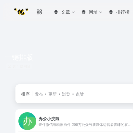
文章
网址
排行榜
一键排版
共 1 篇网址
排序
发布
更新
浏览
点赞
办公小浣熊
壹伴微信编辑器插件-200万公众号新媒体运营者青睐的在线微信编辑工具、拥有万千公众号模板,公众号素材样式、具备公众号排版,多公众号管理,数据分析,定时群发等功能