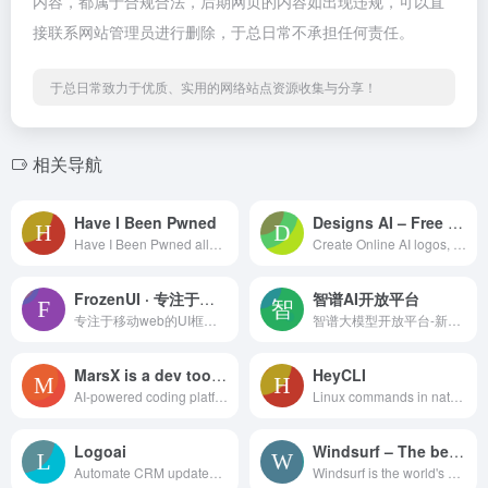
内容，都属于合规合法，后期网页的内容如出现违规，可以直
接联系网站管理员进行删除，于总日常不承担任何责任。
于总日常致力于优质、实用的网络站点资源收集与分享！
相关导航
Have I Been Pwned
Designs AI – Free Online Logo, Image, AI Chat Videos & Voice Generator
Have I Been Pwned allows you to check whether your email address has been exposed in a data breach.
Create Online AI logos, generate AI images, social media posts, videos, voices, text-to-speech, company logos, flyers, posters, & animated videos for free
FrozenUI · 专注于移动web的UI框架，基于腾讯手机QQ规范.
智谱AI开放平台
专注于移动web的UI框架，基于腾讯手机QQ规范.
智谱大模型开放平台-新一代国产自主通用AI大模型开放平台，是国内大模型排名前列的大模型网站，研发了多款LLM模型，多模态视觉模型产品，致力于将AI产品技术与行业场景双轮驱动的中国先进的认知智能技术和千行百业应用相结合，构建更高精度、高效率、通用化的AI开发新模式和企业级解决方案，实现智谱大模型的产业化，将AI的好处带给每个人。
MarsX is a dev tool that unites AI
HeyCLI
AI-powered coding platform (dev tool) to build SaaS tools in days! MarsX / MarsAI or Mars AI.
Linux commands in natural language. Work in terminal but using plain English!
Logoai
Windsurf – The best AI for CodingReply LogoReply LogoReply LogoDiscord
Automate CRM updates, sales follow-ups and pipeline tasks with Zams—an AI-powered sales automation platform built for B2B teams. Boost revenue, save time and close more deals.
Windsurf is the world's most advanced AI coding assistant for developers and enterprises. Windsurf Editor — the first AI-native IDE that keeps developers in flow.