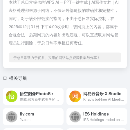
本站于总日常提供的WPS AI – PPT一键生成 | AI写作文档 | AI
表格处理都来源于网络，不保证外部链接的准确性和完整性，
同时，对于该外部链接的指向，不由于总日常实际控制，在
2025年12月31日 下午4:00收录时，该网页上的内容，都属于
合规合法，后期网页的内容如出现违规，可以直接联系网站管
理员进行删除，于总日常不承担任何责任。
于总日常致力于优质、实用的网络站点资源收集与分享！
相关导航
悟空图像PhotoSir
网易云音乐·X Studio
奇域,探索新中式美学的AI绘画社区。利用人工智能生成精美的画作,展现东方美学的魅力。无论是艺术爱好者还是专业艺术设计师,都可以在奇域找到灵感。加入奇域,一起探索现代科技与中式审美的完美结合。
Krisp’s bot-free AI Meeting Assistant combines top-rated noise cancellation, transcription, meeting notes, summaries, and accent conversion—all in one app.
fiv.com
IES Holdings
fiv.com
IES Holdings traded on the Tel...