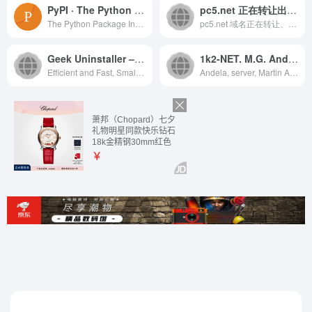
PyPI · The Python Package Index
pc5.net 正在转让出售中 – pc5_域名交易_售卖_卖家信息 – 免费域名停靠 Domain Parking – 腾讯云 DNSPod
The Python Package Index (PyPI) is a repository of software for the Python programming language.
pc5.net 域名正在转让、出售、售卖中。您可在此查看 p...
Geek Uninstaller – the best FREE uninstaller
1k2-NET. M.G. Andela
Efficient and Fast, Small and ...
Andela, server, Martin Andela...