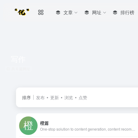
文章
网址
排行榜
写作
共 6 篇网址
排序
发布
更新
浏览
点赞
橙篇
One-stop solution to content generation, content recommendation, rewriting, proofreading, and multi-lingual translation.