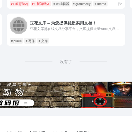
教育学习
新闻媒体
# 96编辑器
# grammarly
# memo
豆花文库 – 为您提供优质实用文档！
豆花文库是在线文档分享平台，文库提供大量word文档下载，包...
# public
# 写作
# 文库
没有了