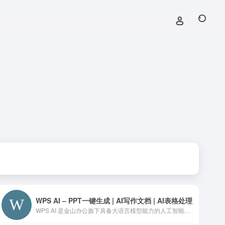
WPS AI – PPT一键生成 | AI写作文档 | AI表格处理
WPS AI 是金山办公旗下具备大语言模型能力的人工智能应用，提供智能文档写作、长文阅读处理与人机交互等能力，与 WPS办公结合有自动生成 PPT、表格分析处理、文章改写续写、翻译等功能，助力智能办公，提升用户体验。