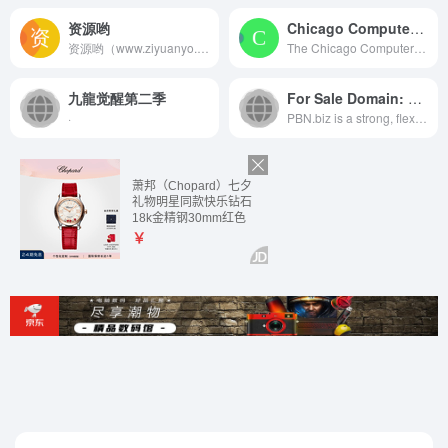
资源哟
Chicago Computer Society Home Page – The Chicago Computer SocietyAccessibility ToolsIncrease TextDecrease TextGrayscaleHigh ContrastNegative ContrastLight BackgroundLinks UnderlineReadable FontResetSitemap
资源哟（www.ziyuanyo.com）专注于网络资源收集整理分享，每天更新众多优质活动资讯、精品游戏辅助、实用软件资源、免费学习教程，找资源找福利，就来资源哟！
The Chicago Computer Society is a personal computer user group in Illinois. Browse our site and see what we have to offer!
九龍觉醒第二季
For Sale Domain: pbn.biz
·
PBN.biz is a strong, flexible ...