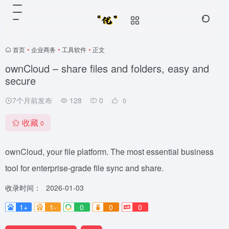
首页
•
企业商务
•
工具软件
•
正文
ownCloud – share files and folders, easy and
secure
7个月前发布
128
0
0
收藏
0
ownCloud, your file platform. The most essential business
tool for enterprise-grade file sync and share.
收录时间：
2026-01-03
1+
1-
0
0
0