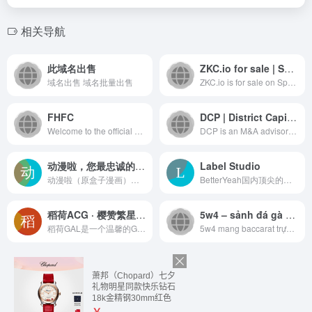
相关导航
此域名出售
ZKC.io for sale | Spaceship.com
域名出售 域名批量出售
ZKC.io is for sale on Spaceshi...
FHFC
DCP | District Capital Partners | Private Equity M&A Specialists
Welcome to the official site o...
DCP is an M&A advisory firm sp...
动漫啦，您最忠诚的漫画朋友
Label Studio
动漫啦（原盒子漫画），10年经典漫画站点，全新改版归来，无广告的清新漫画站点，依旧为您提供最新最全的漫画。
BetterYeah国内顶尖的企业级AI智能体（Agent）开发平台，集成最全最新大模型与多模态知识库，支持零代码工作流编排与插件扩展。企业可快速构建私有化部署的生产级Agent应用，轻松实现客服、营销、销售等场景智能化升级。API/SDK无缝对接现有系统，显著提升效率降低成本，已为100+企业提供AI落地全链路服务。立即免费获取适合您行业的专属解决方案！
稻荷ACG · 樱赞繁星 • 一个Galgame的资源网站
5w4 – sảnh đá gà của baccarat trực tiếp cùng ưu đãi nạp đầu tại Việt Nam trực tuyến
稻荷GAL是一个温馨的Galgame资源分享社区。这里有热爱视觉小说的同好们在分享游戏资源,免费且不限速的下载，没有劣质网盘。提供最新的Galgame游戏、汉化补丁、音乐资源等。
5w4 mang baccarat trực tiếp, s...