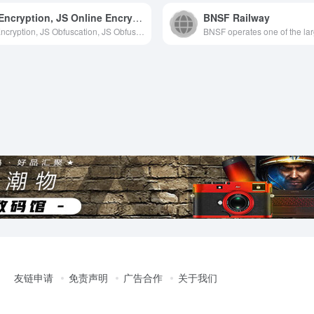
JS Encryption, JS Online Encryption, JS Online Obfuscation, Irreversible JS Encryption, JS Obfuscation – Safekodo Code Encryption
BNSF Railway
JS Encryption, JS Obfuscation, JS Obfuscation Encryption, Encrypt JS Code, JS Encryption Compression, JavaScript Online Encryption, JS Source Code Protection, Protect JS Source Code Early, Much Safer!
BNSF operates one of the lar
友链申请
免责声明
广告合作
关于我们