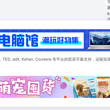
y, Disney+, TED, edX, Kehan, Coursera 等平台的双