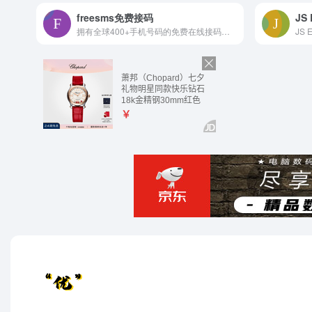
freesms免费接码
拥有全球400+手机号码的免费在线接码平台,提供隐私小号,一次性匿名手机短信验证码在线代接收发服务,不用购买手机卡,直接可使用的虚拟云短信.用于临时注册国内外网站,APP用户,保护个人信息不被泄露.提供国家包括(中国内地/大陆/香港/台湾,美国,英国,缅甸,韩国,日本)