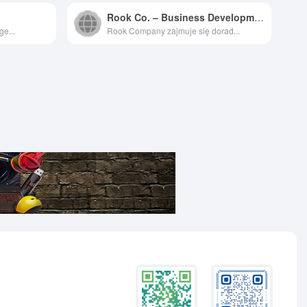
Rook Co. – Business Development & New Ventures & Deals
ge...
Rook Company zajmuje się dorad...