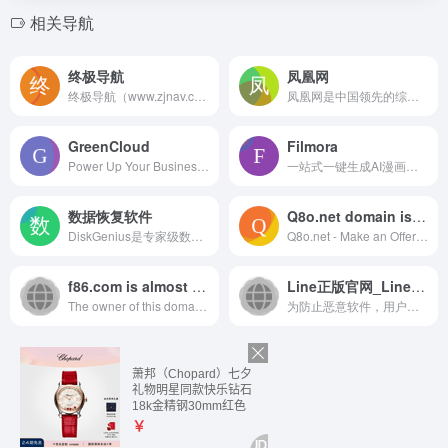
相关导航
终极导航
凤凰网
终极导航（www.zjnav.com）是一个互联网垂直分类的优质网站网址导航。网址类型包括：综合网址，办公网址，运营网址，设计网址，新闻网址，程序员网址，站长网址，生活网站，云盘网址，音乐网站，邮箱网址等。目的是满足用户日常的网址导航需求,帮助用户发现更多有趣的网站！
凤凰网是中国领先的综合门户网站，提供含文图音视频的全方位综合新闻资讯、深度访谈、观点评论、财经产品、互动应用、分享社区等服务，同时与凤凰无线、凤凰宽频形成三屏联动，为全球主流华人提供互联网、无线通信、电视网三网融合无缝衔接的新媒体优质体验。
GreenCloud
Filmora
Power Up Your Business With GreenCloud Affordable Windows VPS, Linux VPS, and macOS VPS backed by enterprise hardware and excellent 24/7 customer service.
一站式一键生成AI漫画推文神器，免费体验，免费小说推文授权平台；AI绘画文生图、AI视频文生视频、文本转视频、AI漫画创作平台；自媒体、漫剪、小说漫画推文工具教程
数据恢复软件
Q8o.net domain is for sale | Buy with Epik.com
DiskGenius是专家级数据恢复软件，集数据恢复、硬盘分区、系统备份还原等多种功能于一身的超级工具软件
Q8o.net - Make an Offer if you want to buy this domain. Your purchase is secured by Epik.
f86.com is almost here!
Line正版官网_Line安全下载_避免病毒山寨版
The owner of this domain has n...
为防止恶意软件，用户务必认准Line正版官网进行安全下载。官...