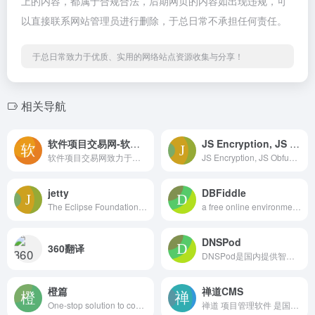
上的内容，都属于合规合法，后期网页的内容如出现违规，可
以直接联系网站管理员进行删除，于总日常不承担任何责任。
于总日常致力于优质、实用的网络站点资源收集与分享！
相关导航
软件项目交易网-软件外包平台
JS Encryption, JS Online Encryption, JS Online Obfuscation, Irreversible JS Encryption, JS Obfuscation – Safekodo Code Encryption
软件项目交易网致力于软件行业的项目外包和软件定制开发信息的提供、为项目需求方和软件开发人才提供一个方便快捷的软件外包平台。汇集了优秀软件开发公司和软件外包公司，是您值得信赖的项目交易平台.
JS Encryption, JS Obfuscation, JS Obfuscation Encryption, Encrypt JS Code, JS Encryption Compression, JavaScript Online Encryption, JS Source Code Protection, Protect JS Source Code Early, Much Safer!
jetty
DBFiddle
The Eclipse Foundation empowers our global community with a mature, scalable, and business-friendly environment that drives open source collaboration and …
a free online environment to experiment with SQL and Node.js
DNSPod
360翻译
DNSPod是国内提供智能DNS产品的网站，致力于为各类网站提供高质量的电信、网通、教育网双线或者三线智能DNS免费解析。目前DNSPod已经是国内最大的免费DNS解析产品提供商
橙篇
禅道CMS
One-stop solution to content generation, content recommendation, rewriting, proofreading, and multi-lingual translation.
禅道 项目管理软件 是国产的开源免费项目管理软件，专注研发项目管理，内置需求管理、任务管理、bug管理、缺陷管理、用例管理、计划发布等功能，实现了软件的完整生命周期管理及全面支持IPD管理流程，是一款好用的项目管理平台。