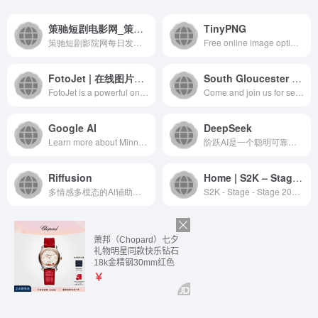
策驰短剧电影网_策驰影视VIP电影免费在线观看 _ 策驰短剧影院
TinyPNG
策驰短剧影院网每日发布最新的短剧电视剧、高清电影、综艺节目...
Free online image optimizer for faster websites! Reduce the file size of your AVIF, WEBP, JPEG and PNG images while preserving the image quality.
FotoJet | 在线图片编辑器和拼图工具
South Gloucester United Church Ottawa (SGUC)
FotoJet is a powerful online app for graphic design, photo collage, and photo editing. No download or registration required, try it for free now!
Come and join us for service at 10 a.m. on Sundays at the little red church on the corner, online via Facebook, or click on the calendar to access the recorded version.
Google AI
DeepSeek
Learn more about MinnaLearn's and the University of Helsinki's AI course - no programming or complicated math required.
阶跃AI是一个聪明可靠的个人效率助手，可以帮你获取知识、查询信息、学习语言、创意写作、编写代码，在工作、学习、生活等各种场景下帮你解决问题。阶跃AI，带你发现和理解世界~
Riffusion
Home | S2K – Stage 2000 Rehearsal Studios and Music Tuition – Dundee
多情感多模态的Al辅助工具，强大的在线剪辑能力，辅助你轻松创作出优秀的音频作品
S2K - Stage - Stage 2000 is a ...