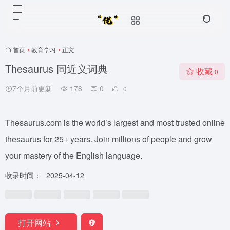
首页
•
教育学习
•
正文
Thesaurus 同近义词典
收藏
0
7个月前更新
178
0
0
Thesaurus.com is the world’s largest and most trusted online
thesaurus for 25+ years. Join millions of people and grow
your mastery of the English language.
收录时间：
2025-04-12
打开网站