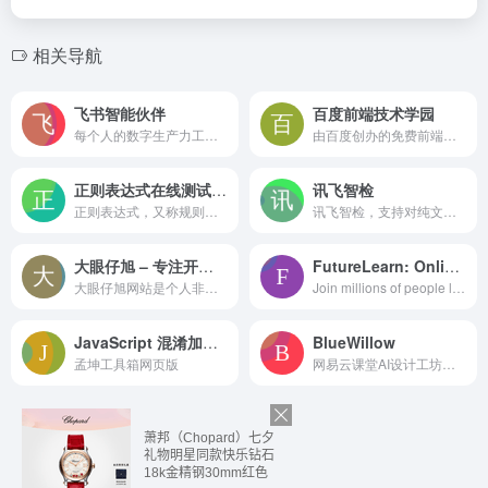
相关导航
飞书智能伙伴
百度前端技术学园
每个人的数字生产力工具，让智能化变革普惠每一个个体
由百度创办的免费前端技术学习实践、交流、分享平台
正则表达式在线测试工具
讯飞智检
正则表达式，又称规则表达式。（英语：Regular Expression，在代码中常简写为regex、regexp或RE），计算机科学的一个概念。正则表达式通常被用来检索、替换那些符合某个模式(规则)的文本。本网站主要是让程序员可以在线测试正则表达式，并对正确的匹配项进行保存，随时可以查看。也可以生成不同编程语言在使用正则时的代码，方便刚入门的程序员使用。
讯飞智检，支持对纯文本、Word、图片、音频、视频进行批量审查，实现文本校对，并有效识别涉政、违禁、色情、暴恐、辱骂、广告导流等风险内容，节省人工审核成本，提升数据安全性。
大眼仔旭 – 专注开源软件、视频剪辑、免费商用字体、屏幕录像工具、思维导图等办公资源分享
FutureLearn: Online Courses and Degrees from Top Universities
大眼仔旭网站是个人非盈利性网站，主要以分享日常工作生活办公技术资源为主，大眼仔热衷于分享互联网上一切所有美好事物，希望和您一起成长。
Join millions of people learning on FutureLearn. Find online courses and degrees from leading universities or organisations and start learning online today.
JavaScript 混淆加密工具
BlueWillow
孟坤工具箱网页版
网易云课堂AI设计工坊，是面向AI绘画设计师的一站式学习、创作、分享、接单平台。这里有：便捷的云端Stable Diffusion工具，免安装部署、笔记本/MAC/平板都可轻松生图；多个专业设计领域的Checkpoint和LoRA风格模型，免下载、一键使用；在线模型训练工具，定制专属人物/风格/IP；以及持续更新的丰富插件。另外，你还可以在这里学习AI设计专业课程，深入掌握AI绘画技能；在社区分享交流AI绘画作品和设计作品集、与同学们一起进步提升；发现兼职接单机会，实现技能变现。