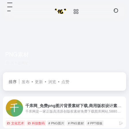
PNG素材
共 1 篇网址
排序
发布
更新
浏览
点赞
千库网_免费png图片背景素材下载,商用版权设计素材图库
千库网是一家正版高清原创版权素材免费下载图库网站,5880万+正版可商用海报模版,PPT模板,png素材,背景图片,免抠元素,人像摄影图,音频视频素材,艺术字等版权图库素材大全供会员免费下载,千库网提供在线编辑设计与热门设计AI工具为用户提供一站式智能商务办公解决方案,版权图库认准千库网588ku.com
文化艺术
科技数码
# PNG图片
# PNG素材
# PPT模板