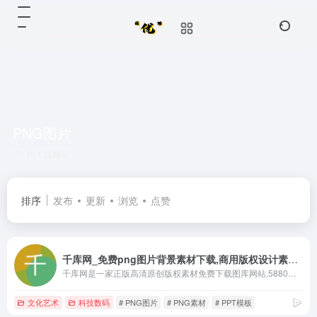
PNG图片
共 1 篇网址
排序
发布
更新
浏览
点赞
千库网_免费png图片背景素材下载,商用版权设计素材图库
千库网是一家正版高清原创版权素材免费下载图库网站,5880万+正版可商用海报模版,PPT模板,png素材,背景图片,免抠元素,人像摄影图,音频视频素材,艺术字等版权图库素材大全供会员免费下载,千库网提供在线编辑设计与热门设计AI工具为用户提供一站式智能商务办公解决方案,版权图库认准千库网588ku.com
文化艺术
科技数码
# PNG图片
# PNG素材
# PPT模板