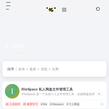
个人网盘
共 1 篇网址
排序
发布
更新
浏览
点赞
IfileSpace 私人网盘文件管理工具
iFileSpace 是一个在线个人文件管理工具，在线网盘程序，可快速一键搭建私人云盘，支持本地存储和对象存储（阿里云oss,腾讯云cos,华为云obs,又拍云,七牛云,OneDrive及其他支持S3协议对象存储）, 如部署在公网服务器，可替代百度网盘等在线网盘，自主搭建，数据完全自主管理！也可部署在家庭软路由、nas等个人存储设备中，作为局域网文件管理工具使用。支持多用户、多存储空间、资料库、webdav、离线下载及精细的后台权限管理。
工具软件
教育学习
# ifile
# ifilespace
# 个人网盘