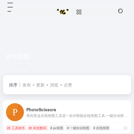
在线抠图
共 3 篇网址
排序
发布
更新
浏览
点赞
PhotoScissors
美间美盒在线抠图工具是一款AI智能在线抠图工具,一键自动抠图,无需ps基础,就能去除背景获得高质量透明图像,免费体验,简单快捷
工具软件
科技数码
# ps抠图
# 一键自动抠图
# 在线抠图