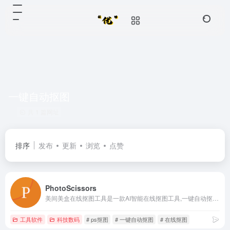
一键自动抠图
共 1 篇网址
排序
发布
更新
浏览
点赞
PhotoScissors
美间美盒在线抠图工具是一款AI智能在线抠图工具,一键自动抠图,无需ps基础,就能去除背景获得高质量透明图像,免费体验,简单快捷
工具软件
科技数码
# ps抠图
# 一键自动抠图
# 在线抠图