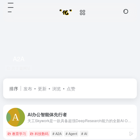
A2A
共 2 篇网址
排序
发布
更新
浏览
点赞
AI办公智能体先行者
天工Skywork是一款具备超强DeepResearch能力的全新AI Office智能体，通过3个专家agent和1个通用agent，让AI深度研究，一键生成AI文档、AI PPT、AI表格，高效应对各类办公、学习场景；也支持网页html、图像、视频、有声书、绘本等多种形式的创意内容创作，激发无限灵感。 天工Skywork融合先进的多模态理解与深度检索分析技术，一问即得科研级、专业级、咨询级的高质量结果，帮助你摆脱繁琐事务，显著提升效率。 无论你是职场白领、科研人员、大学生、研究生，还是自媒体KOL，天工Skywork都将是你值得信赖的智能伙伴，助你专注思考、释放创造力。
教育学习
科技数码
# A2A
# Agent
# AI