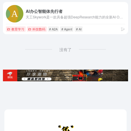
AI办公智能体先行者
天工Skywork是一款具备超强DeepResearch能力的全新AI Office智能体，通过3个专家agent和1个通用agent，让AI深度研究，一键生成AI文档、AI PPT、AI表格，高效应对各类办公、学习场景；也支持网页html、图像、视频、有声书、绘本等多种形式的创意内容创作，激发无限灵感。 天工Skywork融合先进的多模态理解与深度检索分析技术，一问即得科研级、专业级、咨询级的高质量结果，帮助你摆脱繁琐事务，显著提升效率。 无论你是职场白领、科研人员、大学生、研究生，还是自媒体KOL，天工Skywork都将是你值得信赖的智能伙伴，助你专注思考、释放创造力。
教育学习
科技数码
# A2A
# Agent
# AI
没有了