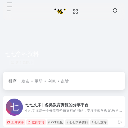
七七学科资料
共 1 篇网址
排序
发布
更新
浏览
点赞
七七文库 | 各类教育资源的分享平台
七七文库是一个分享有价值文档的网站，专注于教学教案,教学课件,练习试卷,教育资料,PPT模板,合同协议,备课资料,职业考试,中考资料,高考资料等资源文档。还有关于资格考试试题，更有高校、中小学教师备课资料，文秘写作文档范文，各类的办公PPT模板等资源下载！
工具软件
教育学习
# PPT模板
# 七七学科资料
# 七七文库