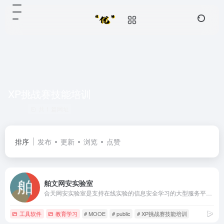
XP挑战赛技能培训
共 1 篇网址
排序
发布
更新
浏览
点赞
舶文网安实验室
合天网安实验室是支持在线实验的信息安全学习的大型服务平台，支持学校教学，课程定制，支持注册用户自学。提供安全协议，WEB安全，网络攻防，恶意代码，防火墙技术，浏览器漏洞，android安全，脚本编程，XP挑战赛技能，逆向工程，网络工具，密码学，隐私保护，漏洞扫描，虚拟网VPN
工具软件
教育学习
# MOOE
# public
# XP挑战赛技能培训