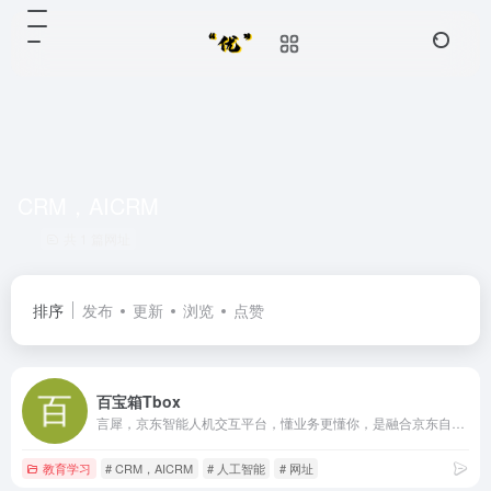
CRM，AICRM
共 1 篇网址
排序
发布
更新
浏览
点赞
百宝箱Tbox
言犀，京东智能人机交互平台，懂业务更懂你，是融合京东自身十年客户服务与营销的最佳实践以及自研全链路AI能力的服务数智化平台级产品。为政务、金融、零售、教育等行业领域提供以用户为中心的客户服务、营销、流程自动化的新一代智能化解决方案，助力客户实现服务数智化转型。
教育学习
# CRM，AICRM
# 人工智能
# 网址