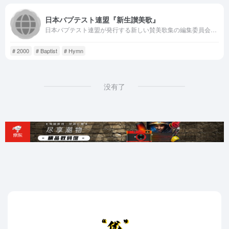
日本バプテスト連盟『新生讃美歌』
日本バプテスト連盟が発行する新しい賛美歌集の編集委員会からの...
# 2000
# Baptist
# Hymn
没有了