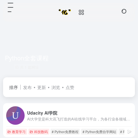
Python全套课程
共 1 篇网址
排序
发布
更新
浏览
点赞
Udacity AI学院
AI大学堂是科大讯飞打造的AI在线学习平台，为各行业各领域的技术人才提供人工智能培训,人工智能学习,编程入门自学,计算机编程入门,Python数据分析等课程，旨在为AI领域开发者、爱好者提供专业的课程、资源及服务支持
教育学习
科技数码
# Python免费教程
# Python免费自学网站
# Python