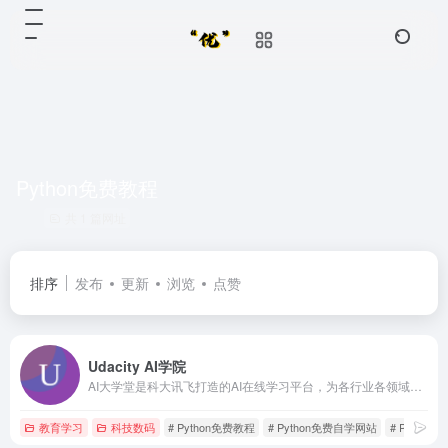
Python免费教程
共 1 篇网址
排序
发布
更新
浏览
点赞
Udacity AI学院
AI大学堂是科大讯飞打造的AI在线学习平台，为各行业各领域的技术人才提供人工智能培训,人工智能学习,编程入门自学,计算机编程入门,Python数据分析等课程，旨在为AI领域开发者、爱好者提供专业的课程、资源及服务支持
教育学习
科技数码
# Python免费教程
# Python免费自学网站
# Python