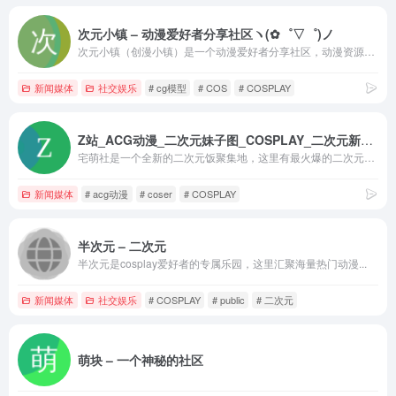
次元小镇 – 动漫爱好者分享社区ヽ(✿゜▽゜)ノ
次元小镇（创漫小镇）是一个动漫爱好者分享社区，动漫资源、资讯、动漫美图壁纸、音乐和cosplay资源小站，阿宅们快到碗里来ヽ(✿゜▽゜)ノ
新闻媒体
社交娱乐
# cg模型
# COS
# COSPLAY
Z站_ACG动漫_二次元妹子图_COSPLAY_二次元新闻_动漫资讯_宅萌社
宅萌社是一个全新的二次元饭聚集地，这里有最火爆的二次元大新闻，最高质量cosplay，妹子图！这里可能是你的二次元coser妹子图专属资讯中心！
新闻媒体
# acg动漫
# coser
# COSPLAY
半次元 – 二次元
半次元是cosplay爱好者的专属乐园，这里汇聚海量热门动漫...
新闻媒体
社交娱乐
# COSPLAY
# public
# 二次元
萌块 – 一个神秘的社区