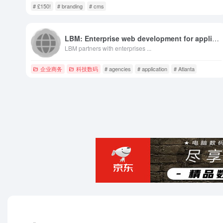
# £150!
# branding
# cms
LBM: Enterprise web development for applications and marketing
LBM partners with enterprises ...
企业商务
科技数码
# agencies
# application
# Atlanta