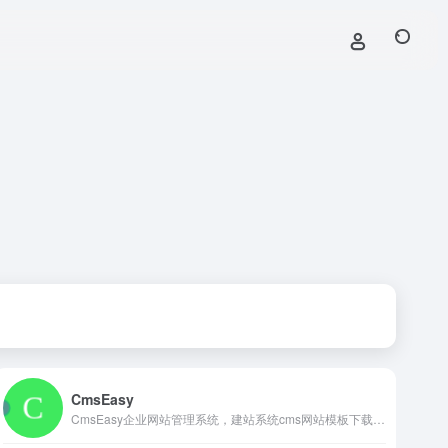
CmsEasy
CmsEasy企业网站管理系统，建站系统cms网站模板下载，公司网站、企业网站模板、网站后台系统模板、免费网站模板、付费服务模板等，前台生成html符合cmsSEO优化。11年建站公司老品牌值得信赖的cms！