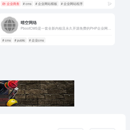
企业商务
# cms
# 企业网站模板
# 企业网站程序
晴空网络
PbootCMS是一套全新内核且永久开源免费的PHP企业网站...
# cms
# public
# 企业cms